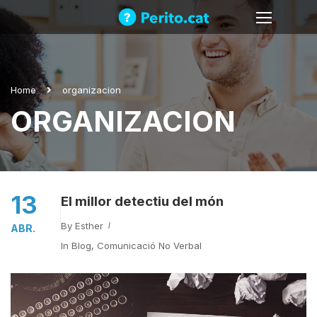
Home
organizacion
ORGANIZACION
13
El millor detectiu del món
By
Esther
ABR.
In
Blog
,
Comunicació No Verbal