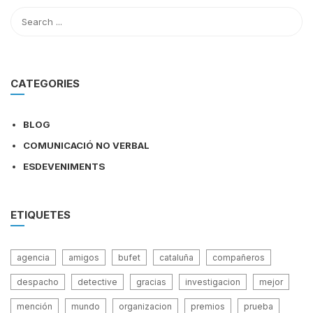
CATEGORIES
BLOG
COMUNICACIÓ NO VERBAL
ESDEVENIMENTS
ETIQUETES
agencia
amigos
bufet
cataluña
compañeros
despacho
detective
gracias
investigacion
mejor
mención
mundo
organizacion
premios
prueba