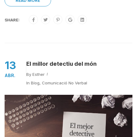
READ MORE
SHARE:
13
El millor detectiu del món
By
Esther
ABR.
In
Blog
,
Comunicació No Verbal