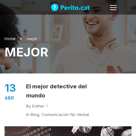
Home
mejor
MEJOR
13
El mejor detective del
mundo
ABR
By
Esther
In
Blog
,
Comunicación No Verbal