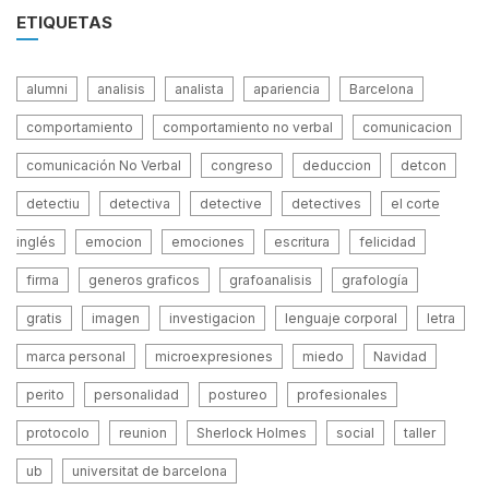
ETIQUETAS
alumni
analisis
analista
apariencia
Barcelona
comportamiento
comportamiento no verbal
comunicacion
comunicación No Verbal
congreso
deduccion
detcon
detectiu
detectiva
detective
detectives
el corte
inglés
emocion
emociones
escritura
felicidad
firma
generos graficos
grafoanalisis
grafología
gratis
imagen
investigacion
lenguaje corporal
letra
marca personal
microexpresiones
miedo
Navidad
perito
personalidad
postureo
profesionales
protocolo
reunion
Sherlock Holmes
social
taller
ub
universitat de barcelona