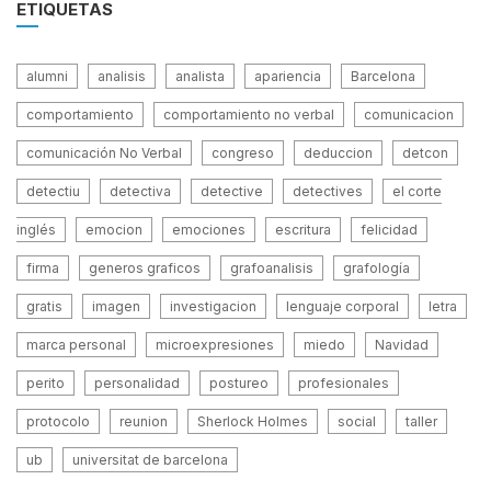
ETIQUETAS
alumni
analisis
analista
apariencia
Barcelona
comportamiento
comportamiento no verbal
comunicacion
comunicación No Verbal
congreso
deduccion
detcon
detectiu
detectiva
detective
detectives
el corte
inglés
emocion
emociones
escritura
felicidad
firma
generos graficos
grafoanalisis
grafología
gratis
imagen
investigacion
lenguaje corporal
letra
marca personal
microexpresiones
miedo
Navidad
perito
personalidad
postureo
profesionales
protocolo
reunion
Sherlock Holmes
social
taller
ub
universitat de barcelona