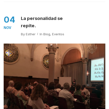
04
La personalidad se
repite.
NOV
By
Esther
In
Blog
,
Eventos