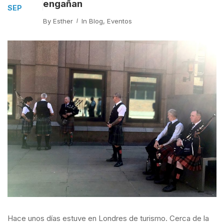
engañan
SEP
By
Esther
In
Blog
,
Eventos
Hace unos días estuve en Londres de turismo. Cerca de la