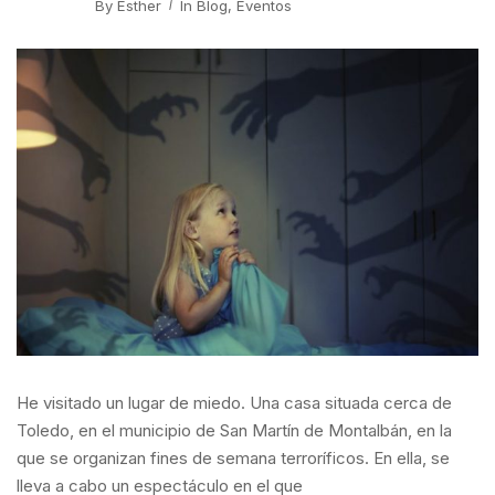
By
Esther
In
Blog
,
Eventos
He visitado un lugar de miedo. Una casa situada cerca de
Toledo, en el municipio de San Martín de Montalbán, en la
que se organizan fines de semana terroríficos. En ella, se
lleva a cabo un espectáculo en el que