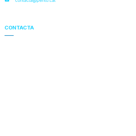
contacta@perito.cat
CONTACTA