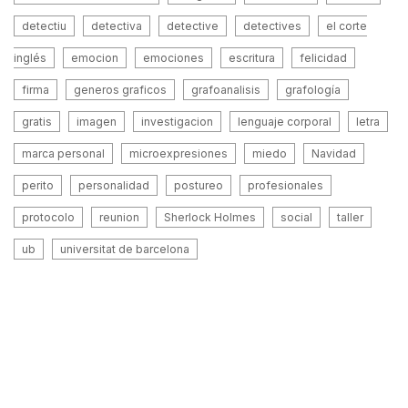
detectiu
detectiva
detective
detectives
el corte
inglés
emocion
emociones
escritura
felicidad
firma
generos graficos
grafoanalisis
grafología
gratis
imagen
investigacion
lenguaje corporal
letra
marca personal
microexpresiones
miedo
Navidad
perito
personalidad
postureo
profesionales
protocolo
reunion
Sherlock Holmes
social
taller
ub
universitat de barcelona