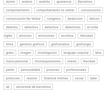
alumni
analisis
analista
apariencia
Barcelona
comportamiento
comportamiento no verbal
comunicacion
comunicación No Verbal
congreso
deduccion
detcon
detectiu
detectiva
detective
detectives
el corte
inglés
emocion
emociones
escritura
felicidad
firma
generos graficos
grafoanalisis
grafología
gratis
imagen
investigacion
lenguaje corporal
letra
marca personal
microexpresiones
miedo
Navidad
perito
personalidad
postureo
profesionales
protocolo
reunion
Sherlock Holmes
social
taller
ub
universitat de barcelona