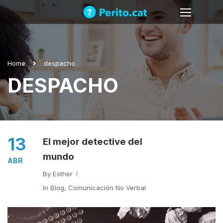
Home
despacho
DESPACHO
13
El mejor detective del
mundo
ABR
By
Esther
In
Blog
,
Comunicación No Verbal