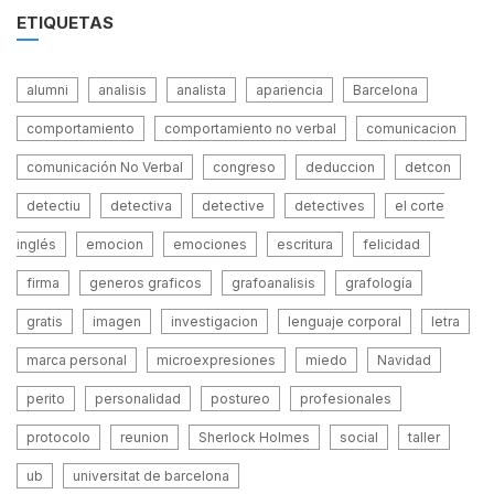
ETIQUETAS
alumni
analisis
analista
apariencia
Barcelona
comportamiento
comportamiento no verbal
comunicacion
comunicación No Verbal
congreso
deduccion
detcon
detectiu
detectiva
detective
detectives
el corte
inglés
emocion
emociones
escritura
felicidad
firma
generos graficos
grafoanalisis
grafología
gratis
imagen
investigacion
lenguaje corporal
letra
marca personal
microexpresiones
miedo
Navidad
perito
personalidad
postureo
profesionales
protocolo
reunion
Sherlock Holmes
social
taller
ub
universitat de barcelona