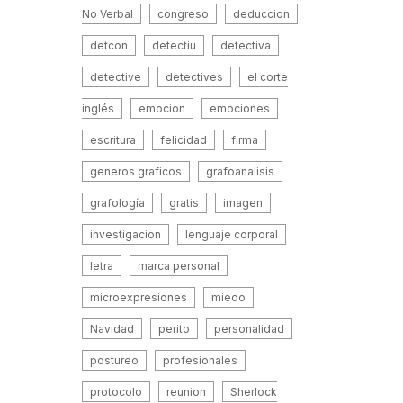
No Verbal
congreso
deduccion
detcon
detectiu
detectiva
detective
detectives
el corte
inglés
emocion
emociones
escritura
felicidad
firma
generos graficos
grafoanalisis
grafología
gratis
imagen
investigacion
lenguaje corporal
letra
marca personal
microexpresiones
miedo
Navidad
perito
personalidad
postureo
profesionales
protocolo
reunion
Sherlock